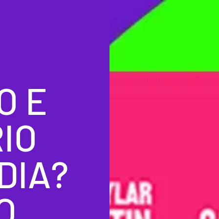
O E
IO
DIA?
...