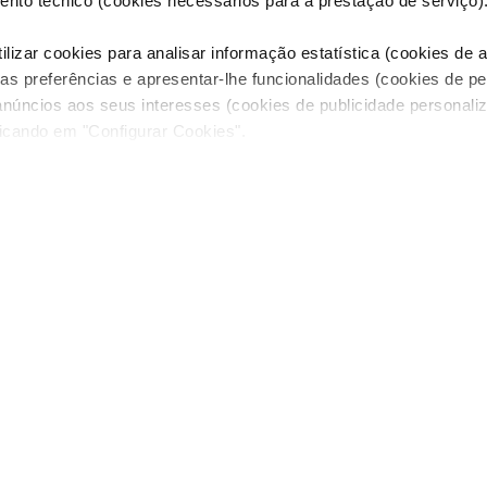
nto técnico (cookies necessários para a prestação de serviço)
lizar cookies para analisar informação estatística (cookies de an
as preferências e apresentar-lhe funcionalidades (cookies de p
anúncios aos seus interesses (cookies de publicidade personaliz
licando em "Configurar Cookies".
ANHAR UM CONVITE DUPLO
• ATÉ 8 DE 
CAS
ANI