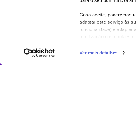
para o seu bom funcioname
Caso aceite, poderemos uti
adaptar este serviço às su
funcionalidade) e adaptar 
a utilização dos cookies c
Ver mais detalhes
• ATÉ 8 DE FEVEREIRO •
HABILITA-TE A
G
PARTICIPA AQUI
JÁ ÉS SÓCIO?
Sim
Não
NOME
APELIDO